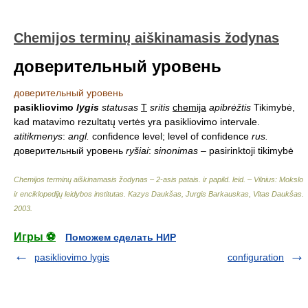
Chemijos terminų aiškinamasis žodynas
доверительный уровень
доверительный уровень
pasikliovimo
lygis
statusas
T
sritis
chemija
apibrėžtis
Tikimybė,
kad matavimo rezultatų vertės yra pasikliovimo intervale.
atitikmenys
:
angl.
confidence level; level of confidence
rus.
доверительный уровень
ryšiai
:
sinonimas
– pasirinktoji tikimybė
Chemijos terminų aiškinamasis žodynas – 2-asis patais. ir papild. leid. – Vilnius: Mokslo
ir enciklopedijų leidybos institutas
.
Kazys Daukšas, Jurgis Barkauskas, Vitas Daukšas
.
2003
.
Игры ⚽
Поможем сделать НИР
pasikliovimo lygis
configuration