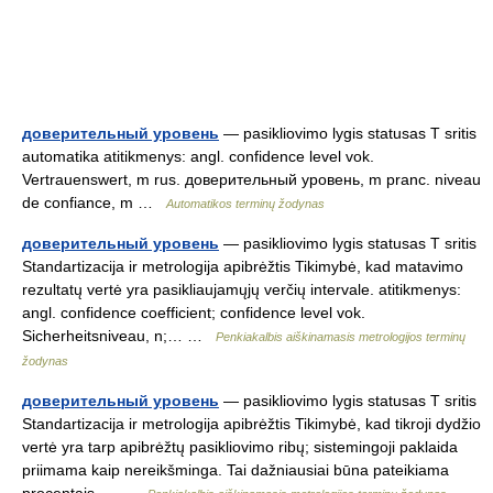
доверительный уровень
— pasikliovimo lygis statusas T sritis
automatika atitikmenys: angl. confidence level vok.
Vertrauenswert, m rus. доверительный уровень, m pranc. niveau
de confiance, m …
Automatikos terminų žodynas
доверительный уровень
— pasikliovimo lygis statusas T sritis
Standartizacija ir metrologija apibrėžtis Tikimybė, kad matavimo
rezultatų vertė yra pasikliaujamųjų verčių intervale. atitikmenys:
angl. confidence coefficient; confidence level vok.
Sicherheitsniveau, n;… …
Penkiakalbis aiškinamasis metrologijos terminų
žodynas
доверительный уровень
— pasikliovimo lygis statusas T sritis
Standartizacija ir metrologija apibrėžtis Tikimybė, kad tikroji dydžio
vertė yra tarp apibrėžtų pasikliovimo ribų; sistemingoji paklaida
priimama kaip nereikšminga. Tai dažniausiai būna pateikiama